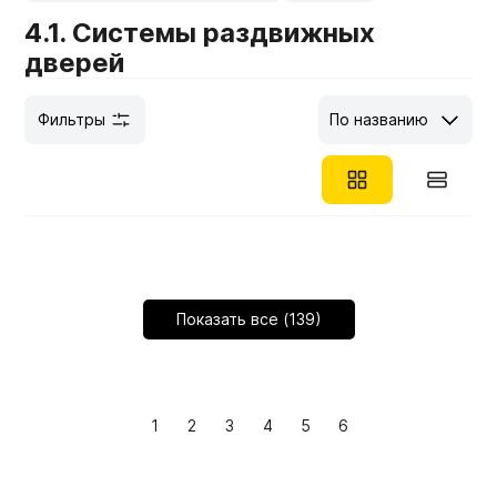
4.1. Системы раздвижных
Мебельные образцы, каталоги
дверей
Фильтры
По названию
Показать все (139)
1
2
3
4
5
6