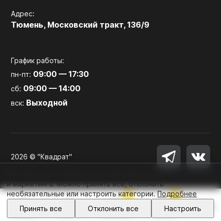
Адрес:
Тюмень, Московский тракт, 136/9
График работы:
09:00 — 17:30
пн-пт:
09:00 — 14:00
сб:
Выходной
вск:
2026 © "Квадрат"
Мы используем файлы cookie для работы сайта, аналитики
и маркетинга. Можно принять все, отклонить
необязательные или настроить категории.
Подробнее
0
0
Войти
Принять все
Отклонить все
Настроить
Главная
Каталог
Избранное
Корзина