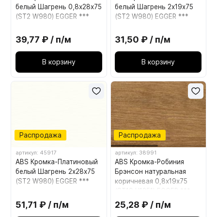
белый Шагрень 0,8х28х75
белый Шагрень 2х19х75
(ST2 W980) EGGER ***
(ST2 W980) EGGER ***
39,77 ₽ / п/м
31,50 ₽ / п/м
В корзину
В корзину
Распродажа
Распродажа
артикул: 45917
артикул: 38991
ABS Кромка-Платиновый
ABS Кромка-Робиния
белый Шагрень 2х28х75
Брэнсон натуральная
(ST2 W980) EGGER ***
коричневая 0,8х19х75
(ST19 H1251) EGGER ***
51,71 ₽ / п/м
25,28 ₽ / п/м