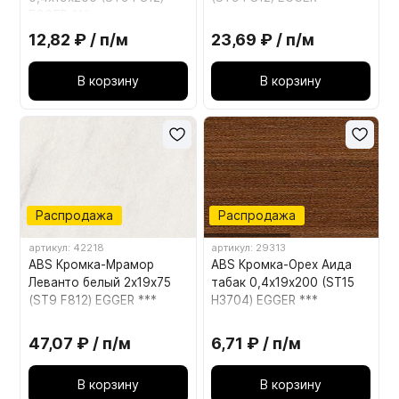
EGGER ***
12,82 ₽ / п/м
23,69 ₽ / п/м
В корзину
В корзину
Распродажа
Распродажа
артикул: 42218
артикул: 29313
ABS Кромка-Мрамор
ABS Кромка-Орех Аида
Леванто белый 2х19х75
табак 0,4х19х200 (ST15
(ST9 F812) EGGER ***
H3704) EGGER ***
47,07 ₽ / п/м
6,71 ₽ / п/м
В корзину
В корзину