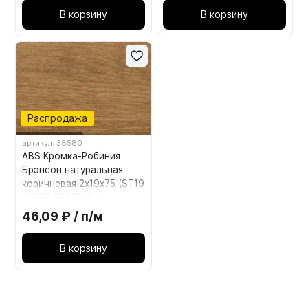
В корзину
В корзину
Распродажа
артикул: 38580
ABS Кромка-Робиния
Брэнсон натуральная
коричневая 2х19х75 (ST19
H1251) EGGER ***
46,09 ₽ / п/м
В корзину