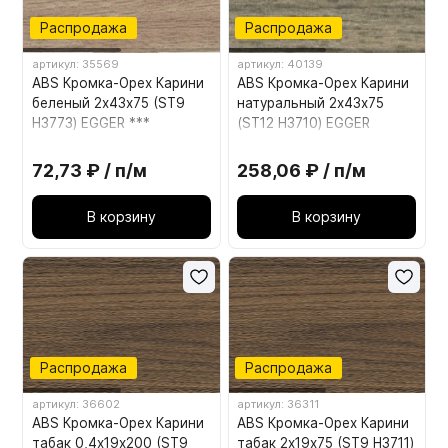
Распродажа
Распродажа
артикул: 35569
артикул: 40139
ABS Кромка-Орех Карини
ABS Кромка-Орех Карини
беленый 2х43х75 (ST9
натуральный 2х43х75
H3773) EGGER ***
(ST12 H3710) EGGER
72,73 ₽ / п/м
258,06 ₽ / п/м
В корзину
В корзину
Распродажа
Распродажа
артикул: 36602
артикул: 36311
ABS Кромка-Орех Карини
ABS Кромка-Орех Карини
табак 0,4х19х200 (ST9
табак 2х19х75 (ST9 H3711)