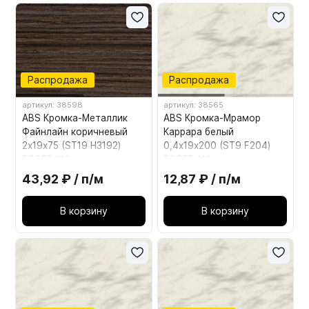
Распродажа
Распродажа
артикул: 38598
артикул: 38565
ABS Кромка-Металлик
ABS Кромка-Мрамор
Файнлайн коричневый
Каррара белый
2х19х75 (ST19 H3192)
0,4х19х200 (ST9 F204)
EGGER ***
EGGER ***
43,92 ₽ / п/м
12,87 ₽ / п/м
В корзину
В корзину