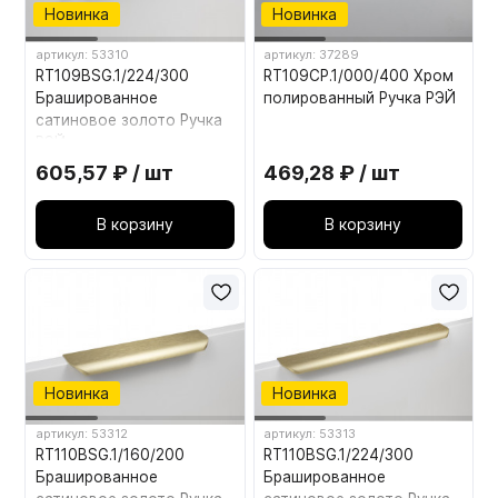
Новинка
Новинка
артикул: 53310
артикул: 37289
RT109BSG.1/224/300
RT109CP.1/000/400 Хром
Брашированное
полированный Ручка РЭЙ
сатиновое золото Ручка
РЭЙ
605,57 ₽ / шт
469,28 ₽ / шт
В корзину
В корзину
Новинка
Новинка
артикул: 53312
артикул: 53313
RT110BSG.1/160/200
RT110BSG.1/224/300
Брашированное
Брашированное