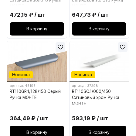
сатиновое золото Ручка
сатиновое золото Ручка
МОНТЕ
МОНТЕ
472,15 ₽ / шт
647,73 ₽ / шт
В корзину
В корзину
Новинка
Новинка
артикул: 45195
артикул: 37298
RT110GR.1/128/150 Серый
RT110SC.1/000/450
Ручка МОНТЕ
Сатиновый хром Ручка
МОНТЕ
364,49 ₽ / шт
593,19 ₽ / шт
В корзину
В корзину