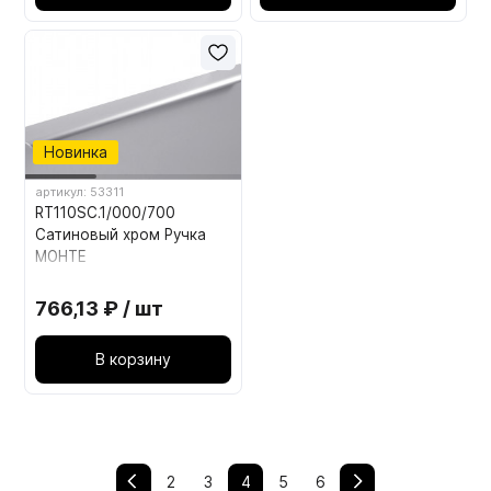
Новинка
артикул: 53311
RT110SC.1/000/700
Сатиновый хром Ручка
МОНТЕ
766,13 ₽ / шт
В корзину
2
3
4
5
6