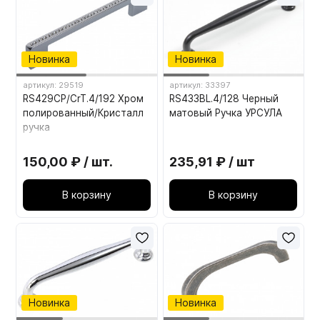
Новинка
Новинка
артикул: 29519
артикул: 33397
RS429CP/CrT.4/192 Хром
RS433BL.4/128 Черный
полированный/Кристалл
матовый Ручка УРСУЛА
ручка
150,00 ₽ / шт.
235,91 ₽ / шт
В корзину
В корзину
Новинка
Новинка