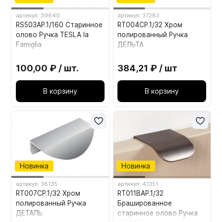
артикул: 39640
артикул: 37282
RS503AP.1/160 Старинное
RT004CP.1/32 Хром
олово Ручка TESLA la
полированный Ручка
Famiglia
ДЕЛЬТА
100,00 ₽ / шт.
384,21 ₽ / шт
В корзину
В корзину
Новинка
Новинка
артикул: 38135
артикул: 41351
RT007CP.1/32 Хром
RT011BAP.1/32
полированный Ручка
Брашированное
ДЕТАЛЬ
старинное олово Ручка