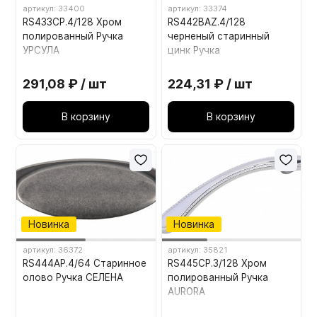
артикул: 33400
артикул: 33374
RS433CP.4/128 Хром
RS442BAZ.4/128
полированный Ручка
черненый старинный
УРСУЛА
цинк Ручка
291,08 ₽ / шт
224,31 ₽ / шт
В корзину
В корзину
Новинка
Новинка
артикул: 36372
артикул: 35821
RS444AP.4/64 Старинное
RS445CP.3/128 Хром
олово Ручка СЕЛЕНА
полированный Ручка
AURORA