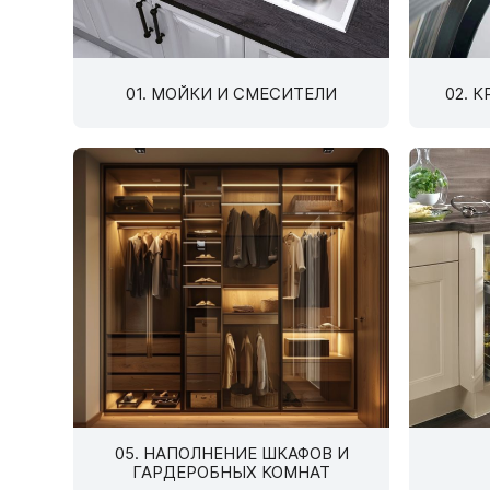
1.6.
Мебельные образцы, каталоги
04.
01. МОЙКИ И СМЕСИТЕЛИ
02. 
4.1.
4.2.
подв
4.3.
4.4.
4.5.
4.6. 
Стоп
Упло
05. НАПОЛНЕНИЕ ШКАФОВ И
ГАРДЕРОБНЫХ КОМНАТ
Шлег