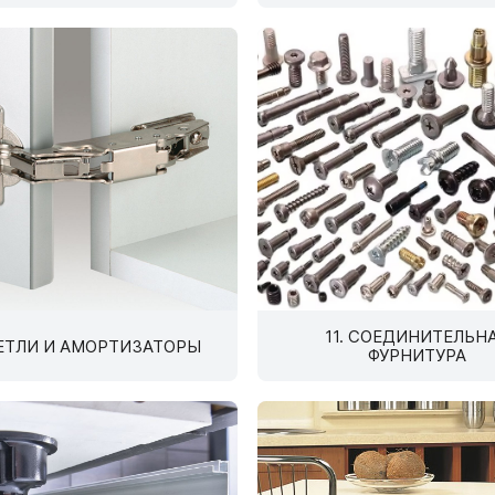
система VITRA
адные полотна РЕХАУ
Плиты ТСС CLEAF
5.09. Гардеробная систе
5.10. Стеллажная система
5.11. Каркасная система 
11. СОЕДИНИТЕЛЬН
ПЕТЛИ И АМОРТИЗАТОРЫ
ФУРНИТУРА
 ТРУБЫ И СИСТЕМЫ
08. СИСТЕМЫ ВЫДВ
ПЕЖА
ЯЩИКОВ