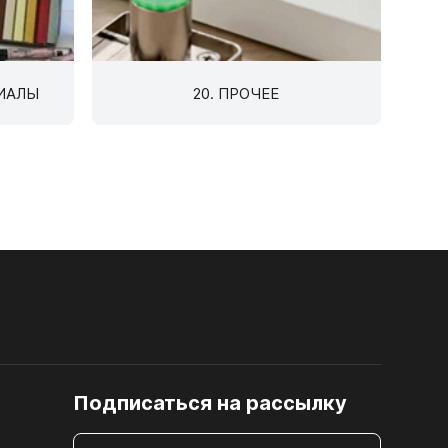
РИАЛЫ
20. ПРОЧЕЕ
12. ЗАМКИ МЕБЕЛЬНЫЕ
ка
)
Шлифованная ДВП, ХДФ
к
Подписаться на рассылку
иц