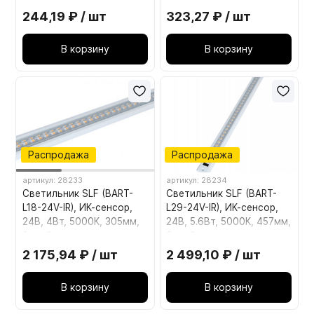
244,19 ₽ / шт
323,27 ₽ / шт
В корзину
В корзину
Распродажа
Распродажа
артикул: 28233
артикул: 28234
Светильник SLF (BART-
Светильник SLF (BART-
L18-24V-IR), ИК-сенсор,
L29-24V-IR), ИК-сенсор,
24В, 4Вт, 5000К, 305мм,
24В, 5.6Вт, 5000К, 457мм,
белый
белый
2 175,94 ₽ / шт
2 499,10 ₽ / шт
В корзину
В корзину