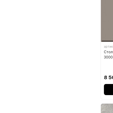
4.6. 
Стоп
Упло
Шлег
артик
Стол
3000
8 5