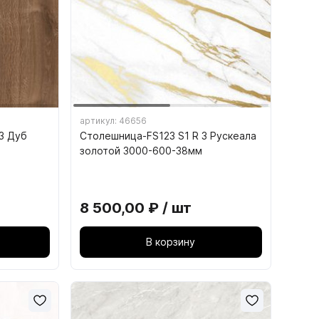
,
18. КОМПЛЕКТУЮЩИЕ ДЛЯ
ОФИСНОЙ ТЕХНИКИ
ИНСТРУМЕНТ
18.3. Кабель-канал
артикул: 46656
3 Дуб
Столешница-FS123 S1 R 3 Рускеала
18.4. Подставка под системный блок
золотой 3000-600-38мм
8 500,00 ₽ / шт
В корзину
Шлифованная ДВП, ХДФ