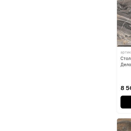
7.4.
7.5.
артик
Стол
Дело
8 5