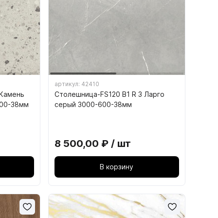
артикул: 42410
 Камень
Столешница-FS120 B1 R 3 Ларго
15. СТУЛЬЯ И ТАБУРЕТЫ
600-38мм
серый 3000-600-38мм
15.1. Каркасы табуретов
15.2. Каркасы стульев
8 500,00 ₽ / шт
15.3. Сиденья для табуретов
В корзину
15.4. Сиденья для стульев