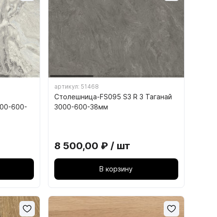
9.5. Подъёмные механизмы для
складных створок
ющие
9.6. Механизмы параллельного
ющие
подъёма фасадов
ого
артикул: 51468
кс ПРО
Столешница-FS095 S3 R 3 Таганай
00-600-
3000-600-38мм
БОКС
ОКС
8 500,00 ₽ / шт
В корзину