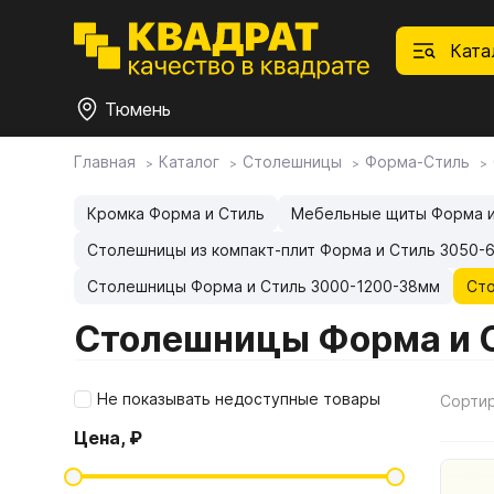
Ката
Тюмень
Главная
Каталог
Столешницы
Форма-Стиль
П
Ф
С
М
Ф
М
Плитные материалы
Кромка Форма и Стиль
Мебельные щиты Форма и
Столешницы из компакт-плит Форма и Стиль 3050-
Фурнитура
Дек
01.
Ски
Столешницы Форма и Стиль 3000-1200-38мм
Сто
Това
1.1.
Мебе
Столешницы Форма и 
Столешницы
оста
1.2.
Не показывать недоступные товары
Сорти
Мой ЭГГЕР
1.3.
Цена, ₽
1.4.
Фасады
1.5.