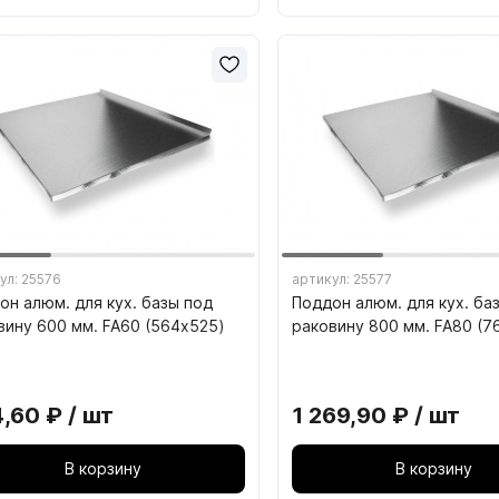
система VITRA
5.09. Гардеробная систе
5.10. Стеллажная система
5.11. Каркасная система 
адные полотна РЕХАУ
Плиты ТСС CLEAF
ул: 25576
артикул: 25577
он алюм. для кух. базы под
Поддон алюм. для кух. ба
вину 600 мм. FA60 (564х525)
раковину 800 мм. FA80 (7
,60 ₽ / шт
1 269,90 ₽ / шт
 ТРУБЫ И СИСТЕМЫ
08. СИСТЕМЫ ВЫДВ
ПЕЖА
ЯЩИКОВ
В корзину
В корзину