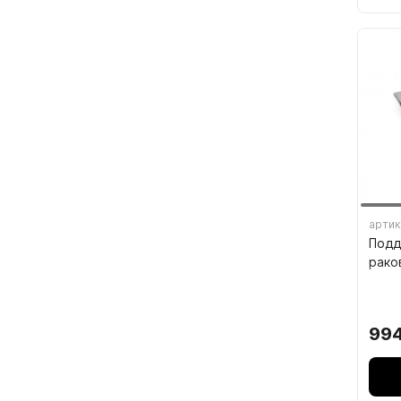
Фас
артик
Подд
рако
994
07.
КРЕ