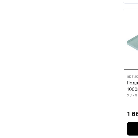
7.1.
(тру
7.2.
7.3.
д25)
7.4.
7.5.
артик
Подд
1000
2276
1 6