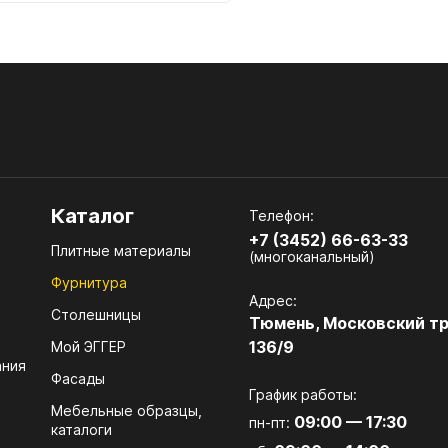
. Накладные светильники
 Блоки питания, контроллеры,
меры
. Светодиодная подсветка
. Профили и соединители для
одиодных лент
Каталог
Телефон:
 РЕМОНТНЫЕ МАТЕРИАЛЫ
+7 (3452) 66-63-33
Плитные материалы
(многоканальный)
 Воск
Фурнитура
Адрес:
. Штрих
Столешницы
Тюмень, Московский тр
 Клей и силикон
136/9
Мой ЭГГЕР
ания
Фасады
. Карандаш
График работы:
Мебельные образцы,
. Маркер
09:00 — 17:30
пн-пт:
каталоги