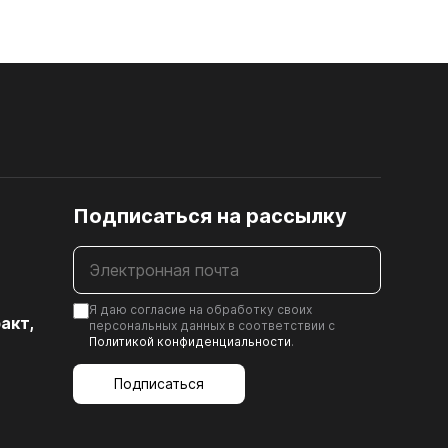
Подписаться на рассылку
20. ПРОЧЕЕ
20.01. Скотч двусторонний
20.02. Заглушки
Я даю согласие на обработку своих
акт,
персональных данных в соответствии с
Политикой конфиденциальности
.
20.03. Поворотный механизм под ТВ
20.04. Муфта для установки ручки в
Подписаться
стекле
20.05. Шпингалет