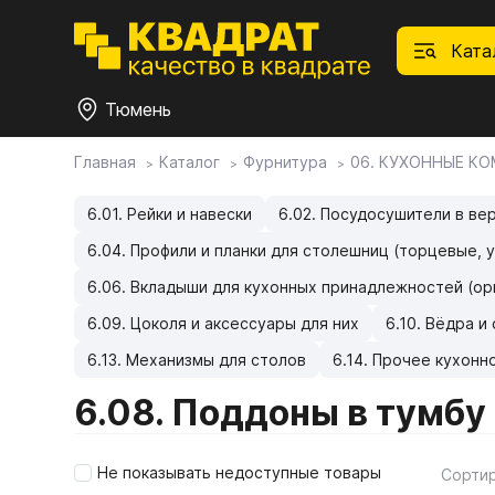
Ката
Тюмень
Главная
Каталог
Фурнитура
06. КУХОННЫЕ К
П
Ф
С
М
Ф
М
Плитные материалы
6.01. Рейки и навески
6.02. Посудосушители в ве
6.04. Профили и планки для столешниц (торцевые, 
Фурнитура
Дек
01.
Ски
6.06. Вкладыши для кухонных принадлежностей (ор
6.09. Цоколя и аксессуары для них
6.10. Вёдра 
Това
1.1.
Мебе
Столешницы
оста
6.13. Механизмы для столов
6.14. Прочее кухонн
1.2.
6.08. Поддоны в тумбу
Мой ЭГГЕР
1.3.
1.4.
Не показывать недоступные товары
Фасады
Сорти
1.5.