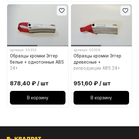
артикул: 50355
артикул: 50356
Образцы кромки Эггер
Образцы кромки Эггер
белые + однотонные ABS
древесные +
24+
репродукции ABS 24+
878,40 ₽ / шт
951,60 ₽ / шт
В корзину
В корзину