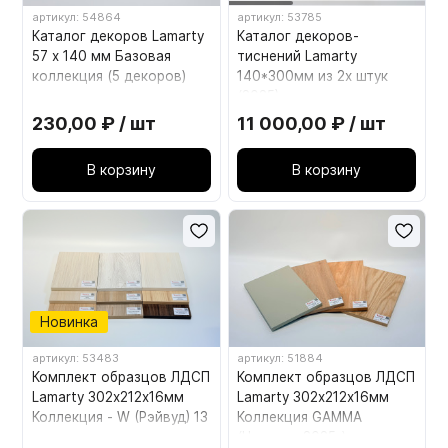
артикул: 54864
артикул: 53785
Каталог декоров Lamarty
Каталог декоров-
57 х 140 мм Базовая
тиснений Lamarty
коллекция (5 декоров)
140*300мм из 2х штук
(2025)
230,00 ₽ / шт
11 000,00 ₽ / шт
В корзину
В корзину
Новинка
артикул: 53483
артикул: 51884
Комплект образцов ЛДСП
Комплект образцов ЛДСП
Lamarty 302х212х16мм
Lamarty 302х212х16мм
Коллекция - W (Рэйвуд) 13
Коллекция GAMMA
декоров
(Новинки 2025г)