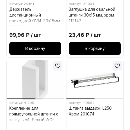
артикул: 25461
артикул: 30034
Держатель
Заглушка для овальной
дистанционный
штанги 30х15 мм, хром
проходной OVAL 30х15мм
113147
112443
99,96 ₽ / шт
23,46 ₽ / шт
В корзину
В корзину
артикул: 41205
артикул: 40561
Крепление для
Штанга выдвиж. L250
прямоугольной штанги с
Хром 201074
заглушкой, Белый WG-
RDRP-10