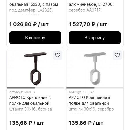
овальная 15х30, с пазом
алюминиевое, L=2700,
под демпфер, L=2825,
серебро AA0717
черный AA0733
1 026,80 ₽ / шт
1 527,70 ₽ / шт
В корзину
В корзину
артикул: 50366
артикул: 50367
АРИСТО Крепление к
АРИСТО Крепление к
полке для овальной
полке для овальной
штанги 30х16, бронза
штанги 30х16, серебро
AA0035
AA0035
135,66 ₽ / шт
135,66 ₽ / шт