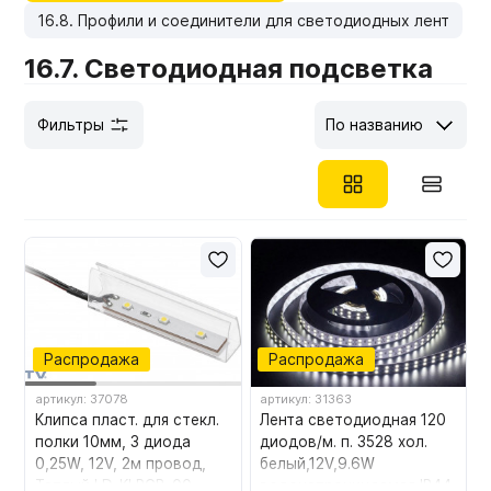
16.8. Профили и соединители для светодиодных лент
Мебельные образцы, каталоги
16.7. Светодиодная подсветка
Фильтры
По названию
Распродажа
Распродажа
артикул: 37078
артикул: 31363
Клипса пласт. для стекл.
Лента светодиодная 120
полки 10мм, 3 диода
диодов/м. п. 3528 хол.
0,25W, 12V, 2м провод,
белый,12V,9.6W
Теплый LD-KLPCB-00
водонепроницаемая IP44