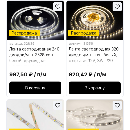
Распродажа
Распродажа
артикул: 32839
артикул: 31359
Лента светодиодная 240
Лента светодиодная 320
диодов/м. п. 3528 хол.
диодов/м. п. теп. белый,
белый, двухрядная,
открытая 12V, 8W IP20
24V,19.2W IP20 LR6-
LD-COB12V-20-CB
СW240
997,50 ₽ / п/м
920,42 ₽ / п/м
В корзину
В корзину