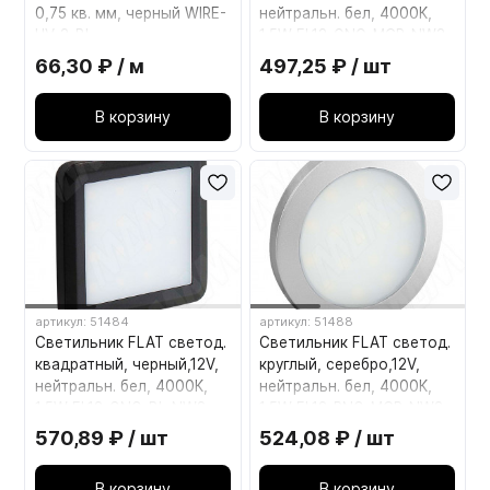
0,75 кв. мм, черный WIRE-
нейтральн. бел, 4000К,
HV-2-BL
1,5W FL12-QNO-MCR-NW2
66,30 ₽ / м
497,25 ₽ / шт
В корзину
В корзину
артикул: 51484
артикул: 51488
Светильник FLAT светод.
Светильник FLAT светод.
квадратный, черный,12V,
круглый, серебро,12V,
нейтральн. бел, 4000К,
нейтральн. бел, 4000К,
1,5W FL12-QNO-BL-NW2
1,5W FL12-RNO-MCR-NW2
570,89 ₽ / шт
524,08 ₽ / шт
В корзину
В корзину