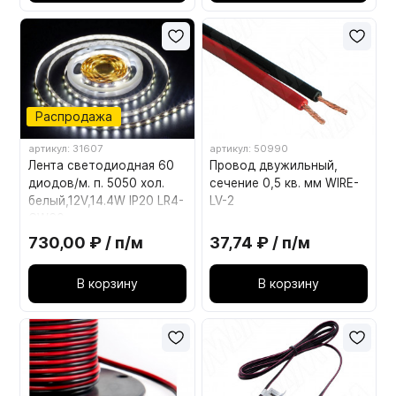
Распродажа
артикул: 31607
артикул: 50990
Лента светодиодная 60
Провод двужильный,
диодов/м. п. 5050 хол.
сечение 0,5 кв. мм WIRE-
белый,12V,14.4W IP20 LR4-
LV-2
CW60
730,00 ₽ / п/м
37,74 ₽ / п/м
В корзину
В корзину