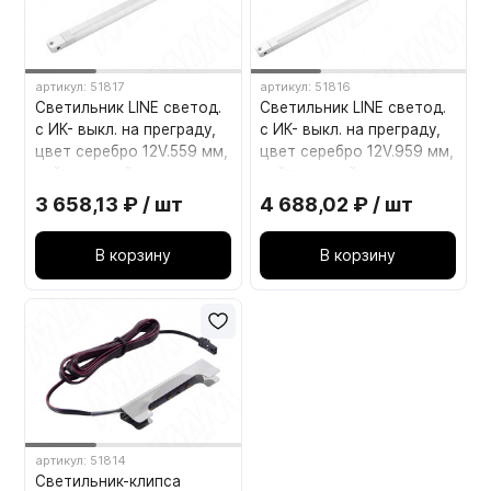
артикул: 51817
артикул: 51816
Светильник LINE светод.
Светильник LINE светод.
с ИК- выкл. на преграду,
с ИК- выкл. на преграду,
цвет серебро 12V.559 мм,
цвет серебро 12V.959 мм,
нейтральный
нейтральный
белый,4000К.5.4W LE12-
белый,4000К.10,2W LE12-
3 658,13 ₽ / шт
4 688,02 ₽ / шт
600-2DS-NW5
1000-2DS-NW10
В корзину
В корзину
артикул: 51814
Светильник-клипса