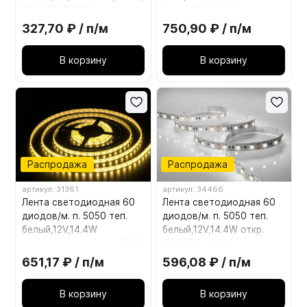
IP20 LR1-CW60
белый,12V,14.4W открытая
IP20 LR4-NW60
327,70 ₽ / п/м
750,90 ₽ / п/м
В корзину
В корзину
Распродажа
Распродажа
артикул: 31361
артикул: 34466
Лента светодиодная 60
Лента светодиодная 60
диодов/м. п. 5050 теп.
диодов/м. п. 5050 теп.
белый,12V,14.4W
белый,12V,14.4W откр.
водонепроницаемая IP44
IP20 LR4-WW60
LR4-WW-WP60
651,17 ₽ / п/м
596,08 ₽ / п/м
В корзину
В корзину