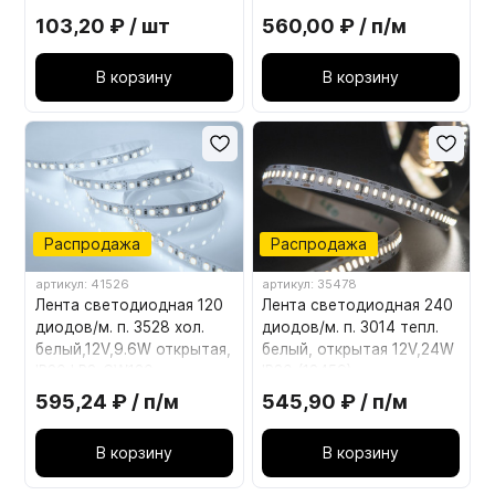
LR2-CW-WP120
103,20 ₽ / шт
560,00 ₽ / п/м
В корзину
В корзину
Распродажа
Распродажа
артикул: 41526
артикул: 35478
Лента светодиодная 120
Лента светодиодная 240
диодов/м. п. 3528 хол.
диодов/м. п. 3014 тепл.
белый,12V,9.6W открытая,
белый, открытая 12V,24W
IP20 LR2-CW120
IP20 (13459)
595,24 ₽ / п/м
545,90 ₽ / п/м
В корзину
В корзину