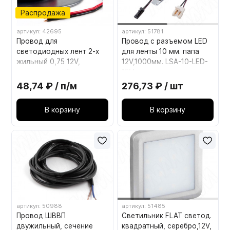
Распродажа
артикул: 42695
артикул: 51781
Провод для
Провод с разъемом LED
светодиодных лент 2-х
для ленты 10 мм. папа
жильный 0,75 12V,
12V,1000мм. LSA-10-LED-
красно-черный
12M
48,74 ₽ / п/м
276,73 ₽ / шт
В корзину
В корзину
артикул: 50988
артикул: 51485
Провод ШВВП
Светильник FLAT светод.
двужильный, сечение
квадратный, серебро,12V,