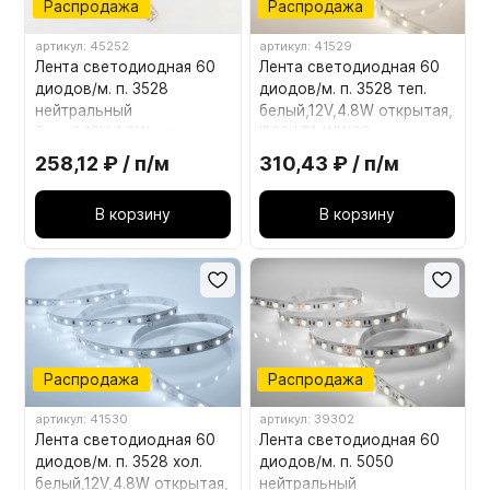
Распродажа
Распродажа
артикул: 45252
артикул: 41529
Лента светодиодная 60
Лента светодиодная 60
диодов/м. п. 3528
диодов/м. п. 3528 теп.
нейтральный
белый,12V,4.8W открытая,
белый,12V,4.8W открытая
IP20 LR1-WW60
IP20 LR1-NW60
258,12 ₽ / п/м
310,43 ₽ / п/м
В корзину
В корзину
Распродажа
Распродажа
артикул: 41530
артикул: 39302
Лента светодиодная 60
Лента светодиодная 60
диодов/м. п. 3528 хол.
диодов/м. п. 5050
белый,12V,4.8W открытая,
нейтральный