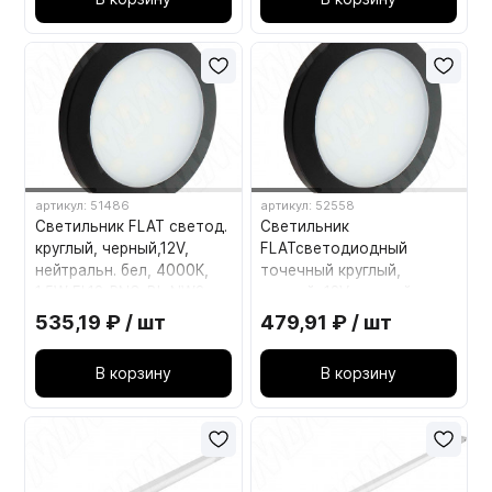
артикул: 51486
артикул: 52558
Светильник FLAT светод.
Светильник
круглый, черный,12V,
FLATcветодиодный
нейтральн. бел, 4000К,
точечный круглый,
1,5W FL12-RNO-BL-NW2
черный, 12V, теплый
белый 3000К, 1.5W FL12-
535,19 ₽ / шт
479,91 ₽ / шт
RNO-BL-WW2
В корзину
В корзину