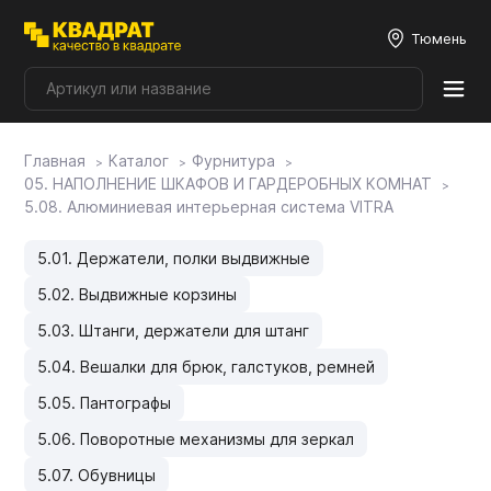
Тюмень
Главная
Каталог
Фурнитура
Плитные материалы
05. НАПОЛНЕНИЕ ШКАФОВ И ГАРДЕРОБНЫХ КОМНАТ
5.08. Алюминиевая интерьерная система VITRA
Фурнитура
5.01. Держатели, полки выдвижные
5.02. Выдвижные корзины
Столешницы
5.03. Штанги, держатели для штанг
5.04. Вешалки для брюк, галстуков, ремней
Мой ЭГГЕР
5.05. Пантографы
5.06. Поворотные механизмы для зеркал
Фасады
5.07. Обувницы