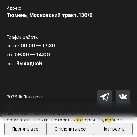
Адрес:
Тюмень, Московский тракт, 136/9
График работы:
09:00 — 17:30
пн-пт:
09:00 — 14:00
сб:
Выходной
вск:
2026 © "Квадрат"
Мы используем файлы cookie для работы сайта, аналитики
и маркетинга. Можно принять все, отклонить
необязательные или настроить категории.
Подробнее
0
0
Войти
Принять все
Отклонить все
Настроить
Главная
Каталог
Избранное
Корзина