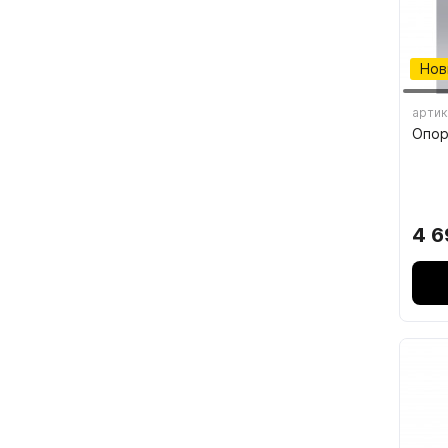
7.4.
7.5.
Нов
артик
Опор
4 6