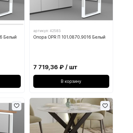
,
18. КОМПЛЕКТУЮЩИЕ ДЛЯ
артикул: 42583
ОФИСНОЙ ТЕХНИКИ
16 Белый
Опора OPR П 101.0870.9016 Белый
ИНСТРУМЕНТ
18.3. Кабель-канал
18.4. Подставка под системный блок
7 719,36 ₽ / шт
В корзину
Шлифованная ДВП, ХДФ