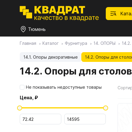
Ката
Тюмень
Главная
Каталог
Фурнитура
14. ОПОРЫ
14.2
П
Ф
С
М
Ф
М
Плитные материалы
14.1. Опоры декоративные
14.2. Опоры для столо
14.2. Опоры для столо
Фурнитура
Дек
01.
Ски
Това
1.1.
Мебе
Не показывать недоступные товары
Сорти
Столешницы
оста
Цена, ₽
1.2.
Мой ЭГГЕР
1.3.
1.4.
Фасады
1.5.