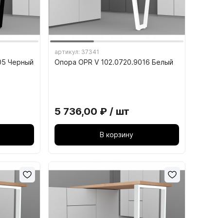
артикул: 37341
05 Черный
Опора OPR V 102.0720.9016 Белый
15. СТУЛЬЯ И ТАБУРЕТЫ
5 736,00 ₽ / шт
15.1. Каркасы табуретов
В корзину
15.2. Каркасы стульев
15.3. Сиденья для табуретов
15.4. Сиденья для стульев