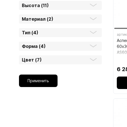
Высота (11)
1.6.
Мебельные образцы, каталоги
Материал (2)
Тип (4)
артик
Аспе
Форма (4)
60х3
AS60
Цвет (7)
04.
6 2
4.1.
Применить
4.2.
подв
4.3.
4.4.
4.5.