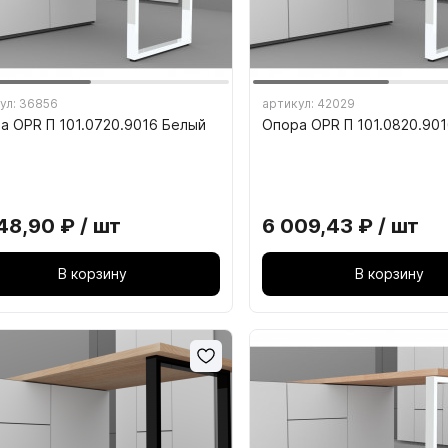
 ЭЛЕКТРОТЕХНИКА И
17. ШАБЛОНЫ, СТАНКИ
ул: 36856
артикул: 42029
ТИЛЬНИКИ
ИНСТРУМЕНТ
а OPR П 101.0720.9016 Белый
Опора OPR П 101.0820.90
 Розетки, выключатели
17. ШАБЛОНЫ, СТАНКИ, 
. Датчики движения
48,90 ₽ / шт
6 009,43 ₽ / шт
. Инфракрасные выключатели
В корзину
В корзину
. Врезные светильники
. Накладные светильники
 Блоки питания, контроллеры,
Ф Кроношпан
МДФ ЭГГЕР
меры
. Светодиодная подсветка
. Профили и соединители для