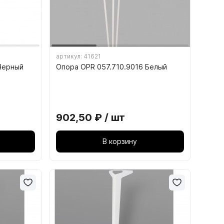
9.5. Подъёмные механизмы для
складных створок
ющие
9.6. Механизмы параллельного
ющие
подъёма фасадов
артикул: 41621
Черный
Опора OPR 057.710.9016 Белый
ого
кс ПРО
902,50 ₽ / шт
БОКС
ОКС
В корзину