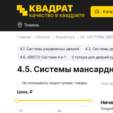
Ката
Тюмень
Главная
Каталог
Фурнитура
04. СИСТЕМЫ ДВЕ
П
Ф
С
М
Ф
М
Плитные материалы
4.1. Системы раздвижных дверей
4.2. Системы д
4.6. ARISTO Система 4 в 1
Стопора для дверей к
Фурнитура
Дек
01.
Ски
4.5. Системы мансард
Това
1.1.
Мебе
Столешницы
оста
Не показывать недоступные товары
Сорти
1.2.
Цена, ₽
Мой ЭГГЕР
1.3.
Ниче
1.4.
Фасады
Попроб
1.5.