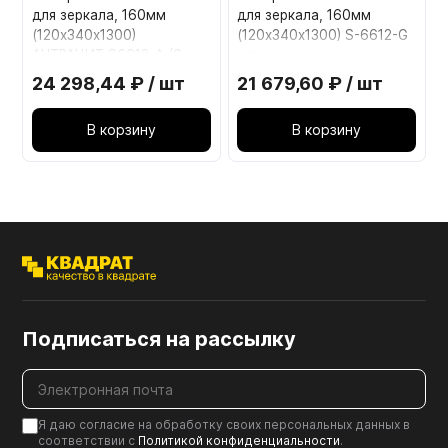
для зеркала, 160мм
для зеркала, 160мм
(120х340х1300)
(120х340х1300) S-6612-G
АНТРАЦИТ S6612-А (S-
серое
6615)
24 298,44 ₽ / шт
21 679,60 ₽ / шт
В корзину
В корзину
Подписаться на рассылку
Я даю согласие на обработку своих персональных данных в
соответствии с
Политикой конфиденциальности
.