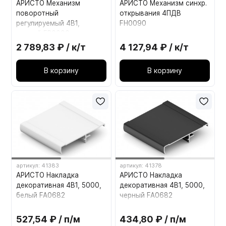
АРИСТО Механизм
АРИСТО Механизм синхр.
поворотный
открывания 4ПДВ
регулируемый 4В1,
FH0090
черный FP0000
2 789,83 ₽ / к/т
4 127,94 ₽ / к/т
В корзину
В корзину
артикул: 41383
артикул: 41378
АРИСТО Накладка
АРИСТО Накладка
декоративная 4В1, 5000,
декоративная 4В1, 5000,
белый FA0682
черный FA0682
527,54 ₽ / п/м
434,80 ₽ / п/м