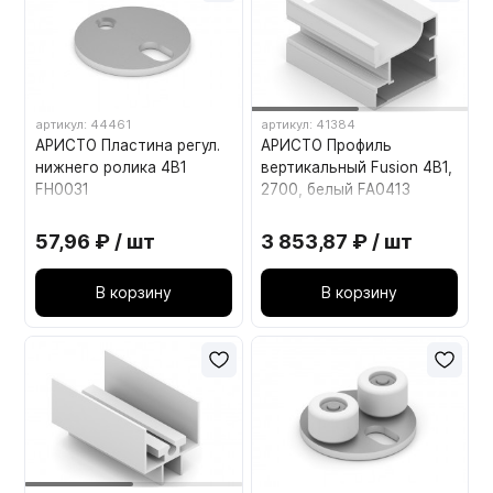
артикул: 44461
артикул: 41384
АРИСТО Пластина регул.
АРИСТО Профиль
нижнего ролика 4В1
вертикальный Fusion 4В1,
FH0031
2700, белый FA0413
57,96 ₽ / шт
3 853,87 ₽ / шт
В корзину
В корзину