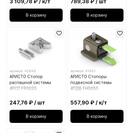
3 109,78 ₽ / к/т
789,38 ₽ / шт
В корзину
В корзину
артикул: 42899
артикул: 41401
АРИСТО Стопор
АРИСТО Стопоры
распашной системы
подвесной системы
4РСП FP0020
4ПДВ FH0050
247,76 ₽ / шт
557,90 ₽ / к/т
В корзину
В корзину