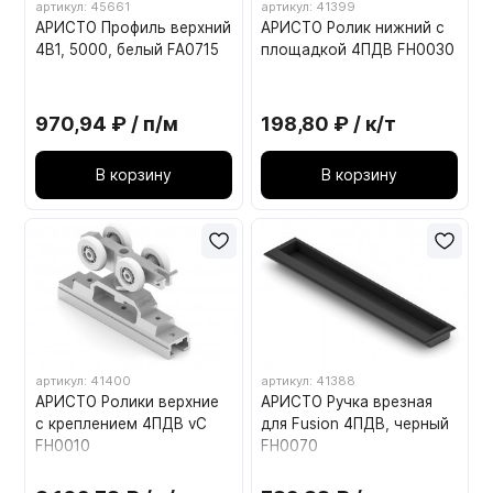
артикул: 45661
артикул: 41399
АРИСТО Профиль верхний
АРИСТО Ролик нижний с
4В1, 5000, белый FA0715
площадкой 4ПДВ FH0030
970,94 ₽ / п/м
198,80 ₽ / к/т
В корзину
В корзину
артикул: 41400
артикул: 41388
АРИСТО Ролики верхние
АРИСТО Ручка врезная
с креплением 4ПДВ vC
для Fusion 4ПДВ, черный
FH0010
FH0070