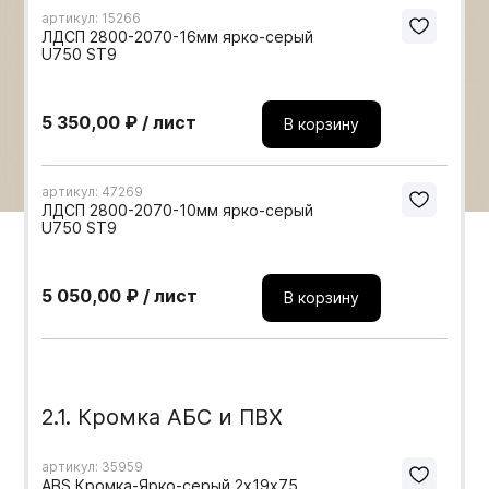
артикул: 15266
Мебельные образцы, каталоги
ЛДСП 2800-2070-16мм ярко-серый
U750 ST9
5 350,00 ₽ / лист
В корзину
артикул: 47269
ЛДСП 2800-2070-10мм ярко-серый
U750 ST9
5 050,00 ₽ / лист
В корзину
2.1. Кромка АБС и ПВХ
артикул: 35959
ABS Кромка-Ярко-серый 2х19х75