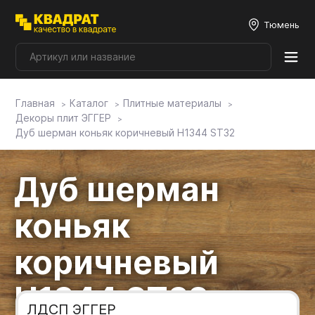
Тюмень
Главная
Каталог
Плитные материалы
Плитные материалы
Декоры плит ЭГГЕР
Дуб шерман коньяк коричневый H1344 ST32
Фурнитура
Дуб шерман
Столешницы
коньяк
Мой ЭГГЕР
коричневый
H1344 ST32
Фасады
ЛДСП ЭГГЕР