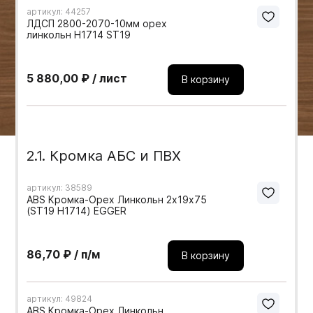
артикул: 44257
Мебельные образцы, каталоги
ЛДСП 2800-2070-10мм орех
линкольн H1714 ST19
5 880,00 ₽ / лист
В корзину
2.1. Кромка АБС и ПВХ
артикул: 38589
ABS Кромка-Орех Линкольн 2х19х75
(ST19 H1714) EGGER
86,70 ₽ / п/м
В корзину
артикул: 49824
ABS Кромка-Орех Линкольн