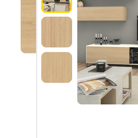
1.6.
Мебельные образцы, каталоги
04.
4.1.
4.2.
подв
4.3.
4.4.
4.5.
4.6. 
Стоп
Фас
Упло
Шлег