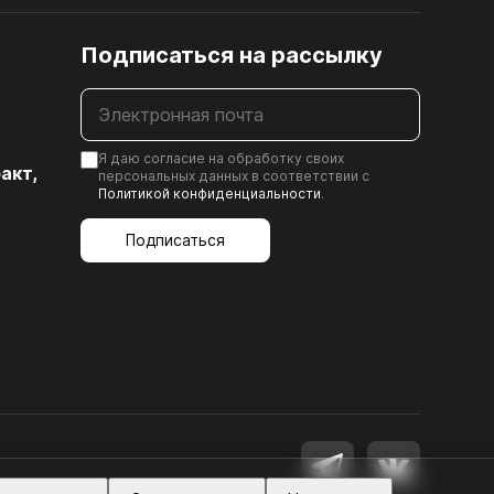
Подписаться на рассылку
Шлифованная ДВП, ХДФ
12. ЗАМКИ МЕБЕЛЬНЫЕ
Я даю согласие на обработку своих
акт,
персональных данных в соответствии с
ка
Политикой конфиденциальности
.
Подписаться
)
к
иц