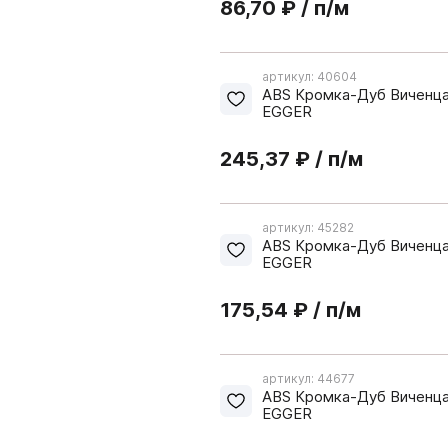
86,70 ₽ / п/м
система VITRA
5.09. Гардеробная систе
артикул: 40604
5.10. Стеллажная система
ABS Кромка-Дуб Виченца
EGGER
5.11. Каркасная система 
245,37 ₽ / п/м
артикул: 45282
ABS Кромка-Дуб Виченца
EGGER
175,54 ₽ / п/м
 Kastamonu
PerfectSense ЭГГЕР
артикул: 44677
 ТРУБЫ И СИСТЕМЫ
08. СИСТЕМЫ ВЫДВ
ABS Кромка-Дуб Виченца 
PerfectSense
EGGER
ПЕЖА
ЯЩИКОВ
ЕР
Плинтус Термопласт