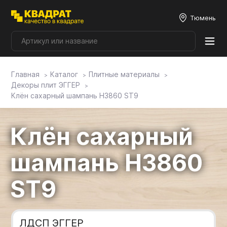
Тюмень
Главная
Каталог
Плитные материалы
Плитные материалы
Декоры плит ЭГГЕР
Клён сахарный шампань H3860 ST9
Фурнитура
Клён сахарный
Столешницы
шампань H3860
Мой ЭГГЕР
ST9
Фасады
ЛДСП ЭГГЕР