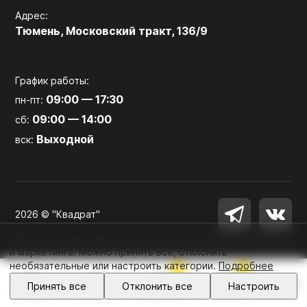
Адрес:
Тюмень, Московский тракт, 136/9
График работы:
09:00 — 17:30
пн-пт:
09:00 — 14:00
сб:
Выходной
вск:
2026 © "Квадрат"
Мы используем файлы cookie для работы сайта, аналитики
и маркетинга. Можно принять все, отклонить
необязательные или настроить категории.
Подробнее
0
0
Войти
Принять все
Отклонить все
Настроить
Главная
Каталог
Избранное
Корзина