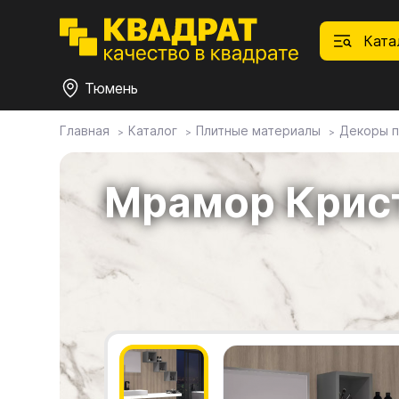
Ката
Тюмень
Главная
Каталог
Плитные материалы
Декоры п
П
Ф
С
М
Ф
М
Плитные материалы
Мрамор Крис
Фурнитура
Дек
01.
Ски
Това
1.1.
Мебе
Столешницы
оста
1.2.
Мой ЭГГЕР
1.3.
1.4.
Фасады
1.5.