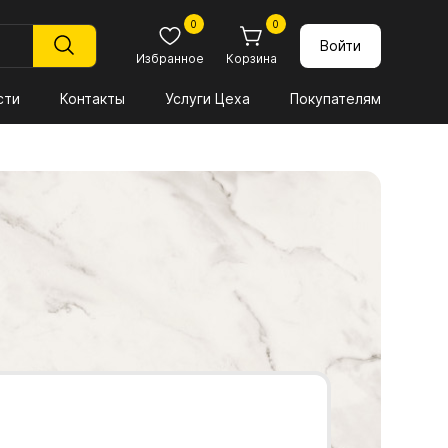
0
0
Войти
Избранное
Корзина
сти
Контакты
Услуги Цеха
Покупателям
и
ЕРИАЛЫ
Декоры плит ЭГГЕР
03. ФАСАДНЫЕ, ВРЕЗНЫЕ И
АМК ТРОЯ
НАКЛАДНЫЕ ПРОФИЛИ
ЛДСП ЭГГЕР
АМК ТРОЯ декоры
3.1. Профиль фасадный
с клеем
ль 3000-
ЛМДФ ЭГГЕР
Столешницы АМК Троя 3000-600-
26мм
3.2. Профиль врезной
Заказ образцов
ль 3000-
Столешницы АМК Троя 3000-600-38
3.3. Профиль накладной
мм
3.4. Профиль для стеклянных полок с
ь 4100-
Столешницы двух завальные АМК