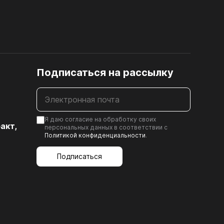
9.2. Кронштейны
Ь
9.3. Подъёмные механизмы для
откидывающихся вверх створок
9.4. Подъёмные механизмы с
и
выносом
Подписаться на рассылку
9.5. Подъёмные механизмы для
складных створок
ющие
9.6. Механизмы параллельного
Я даю согласие на обработку своих
Шлифованная ДВП, ХДФ
акт,
ющие
персональных данных в соответствии с
подъёма фасадов
Политикой конфиденциальности
.
ого
Подписаться
кс ПРО
БОКС
ОКС