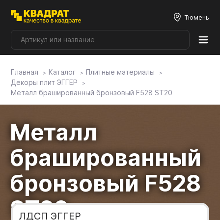
Тюмень
Главная
Каталог
Плитные материалы
Плитные материалы
Декоры плит ЭГГЕР
Металл брашированный бронзовый F528 ST20
Фурнитура
Металл
Столешницы
брашированный
Мой ЭГГЕР
бронзовый F528
ST20
Фасады
ЛДСП ЭГГЕР