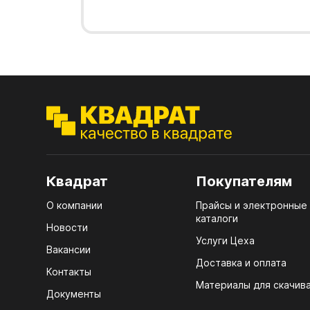
7.1.
кром
(тру
Стол
7.2.
лаки
7.3.
Стол
д25)
4100
7.4.
Стол
R3 4
7.5.
Мебе
Квадрат
Покупателям
Плин
О компании
Прайсы и электронные
Кром
каталоги
Новости
ЛХД
Услуги Цеха
Вакансии
Доставка и оплата
Контакты
Материалы для скачив
Документы