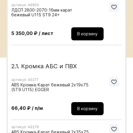
артикул: 48850
Мебельные образцы, каталоги
ЛДСП 2800-2070-16мм карат
бежевый U115 ST9 24+
5 350,00 ₽ / лист
В корзину
2.1. Кромка АБС и ПВХ
артикул: 49277
ABS Кромка-Карат бежевый 2х19х75
(ST9 U115) EGGER
66,40 ₽ / п/м
В корзину
артикул: 49278
ABS Кромка-Карат бежевый 2х35х75