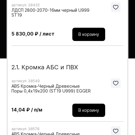
артикул: 38435
Мебельные образцы, каталоги
ЛДСП 2800-2070-16мм черный U999
ST19
5 830,00 ₽ / лист
В корзину
2.1. Кромка АБС и ПВХ
артикул: 38549
ABS Кромка-Черный Древесные
Поры 0,4х19х200 (ST19 U999) EGGER
14,04 ₽ / п/м
В корзину
артикул: 38578
ABS Кромка-Черный Древесные