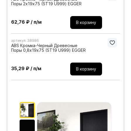
Поры 2х19х75 (ST19 U999) EGGER
62,76 ₽ / п/м
В корзину
артикул: 38986
ABS Кромка-Черный Древесные
Поры 0,8х19х75 (ST19 U999) EGGER
35,29 ₽ / п/м
В корзину