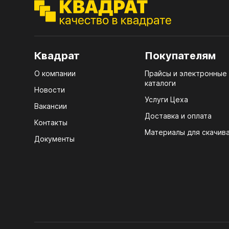
ЭГГ
Деко
Стол
Квадрат
Покупателям
мм
О компании
Прайсы и электронные
Стол
каталоги
кром
Новости
Услуги Цеха
Стол
Вакансии
лаки
Доставка и оплата
Контакты
Материалы для скачив
Стол
Документы
4100
Стол
ЛХД
R3 4
Мебе
07.
Плин
КРЕ