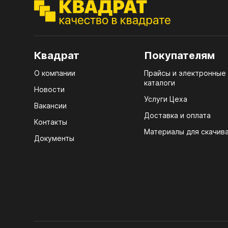
ЭГГ
Деко
Стол
Квадрат
Покупателям
мм
О компании
Прайсы и электронные
Стол
каталоги
кром
Новости
Услуги Цеха
Стол
Вакансии
лаки
Доставка и оплата
Контакты
Материалы для скачив
Стол
Документы
4100
Стол
ЛХД
R3 4
Мебе
07.
Плин
КРЕ