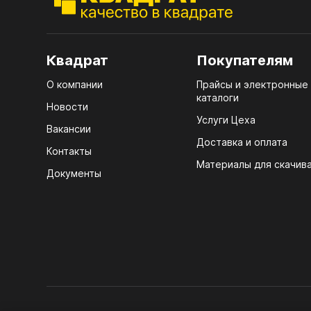
7.1.
Стол
(тру
4100
7.2.
Квадрат
Покупателям
Стол
7.3.
R3 4
О компании
Прайсы и электронные
д25)
каталоги
Мебе
Новости
7.4.
Услуги Цеха
Плин
Вакансии
ЛХД
7.5.
Доставка и оплата
Контакты
Кром
Материалы для скачив
Документы