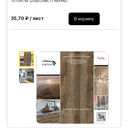
101061W (20шт/лист) REHAU
35,70 ₽ / лист
В корзину