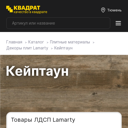
Тюмень
Главная
Каталог
Плитные материалы
Плитные материалы
Декоры плит Lamarty
Кейптаун
Фурнитура
Кейптаун
Столешницы
Мой ЭГГЕР
Фасады
Товары ЛДСП Lamarty