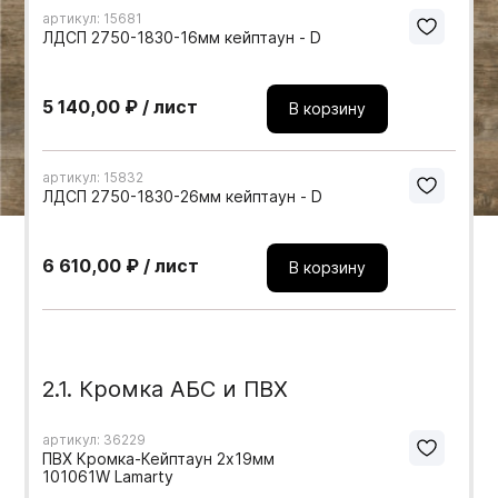
артикул: 15681
Мебельные образцы, каталоги
ЛДСП 2750-1830-16мм кейптаун - D
5 140,00 ₽ / лист
В корзину
артикул: 15832
ЛДСП 2750-1830-26мм кейптаун - D
6 610,00 ₽ / лист
В корзину
2.1. Кромка АБС и ПВХ
артикул: 36229
ПВХ Кромка-Кейптаун 2х19мм
101061W Lamarty