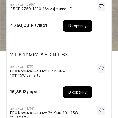
артикул: 40997
Мебельные образцы, каталоги
ЛДСП 2750-1830-16мм феникс - D
4 750,00 ₽ / лист
В корзину
2.1. Кромка АБС и ПВХ
артикул: 41757
ПВХ Кромка-Феникс 0,4х19мм
101115W Lamarty
16,85 ₽ / п/м
В корзину
артикул: 41758
ПВХ Кромка-Феникс 2х19мм 101115W
** Lamarty