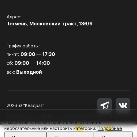
Адрес:
Тюмень, Московский тракт, 136/9
График работы:
09:00 — 17:30
пн-пт:
09:00 — 14:00
сб:
Выходной
вск:
2026 © "Квадрат"
Мы используем файлы cookie для работы сайта, аналитики
и маркетинга. Можно принять все, отклонить
необязательные или настроить категории.
Подробнее
0
0
Войти