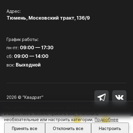
Адрес:
Тюмень, Московский тракт, 136/9
График работы:
09:00 — 17:30
пн-пт:
09:00 — 14:00
сб:
Выходной
вск:
2026 © "Квадрат"
Мы используем файлы cookie для работы сайта, аналитики
и маркетинга. Можно принять все, отклонить
необязательные или настроить категории.
Подробнее
0
0
Войти
Принять все
Отклонить все
Настроить
Главная
Каталог
Избранное
Корзина