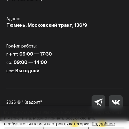
Адрес:
Тюмень, Московский тракт, 136/9
График работы:
09:00 — 17:30
пн-пт:
09:00 — 14:00
сб:
Выходной
вск:
2026 © "Квадрат"
Мы используем файлы cookie для работы сайта, аналитики
и маркетинга. Можно принять все, отклонить
необязательные или настроить категории.
Подробнее
0
0