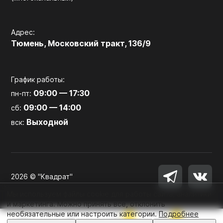
Адрес:
Тюмень, Московский тракт, 136/9
График работы:
09:00 — 17:30
пн-пт:
09:00 — 14:00
сб:
Выходной
вск:
2026 © "Квадрат"
Мы используем файлы cookie для работы сайта, аналитики
и маркетинга. Можно принять все, отклонить
необязательные или настроить категории.
Подробнее
0
0