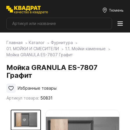
Тюмень
Главная
Каталог
Фурнитура
Плитные материалы
01. МОЙКИ И СМЕСИТЕЛИ
1.1. Мойки каменные
Мойка GRANULA ES-7807 Графит
Фурнитура
Мойка GRANULA ES-7807
Графит
Столешницы
Избранные товары
Артикул товара:
50831
Мой ЭГГЕР
Фасады