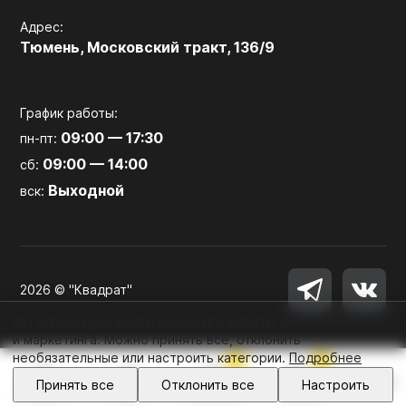
Адрес:
Тюмень, Московский тракт, 136/9
График работы:
09:00 — 17:30
пн-пт:
09:00 — 14:00
сб:
Выходной
вск:
2026 © "Квадрат"
Мы используем файлы cookie для работы сайта, аналитики
и маркетинга. Можно принять все, отклонить
необязательные или настроить категории.
Подробнее
0
0
Войти
Принять все
Отклонить все
Настроить
Главная
Каталог
Избранное
Корзина