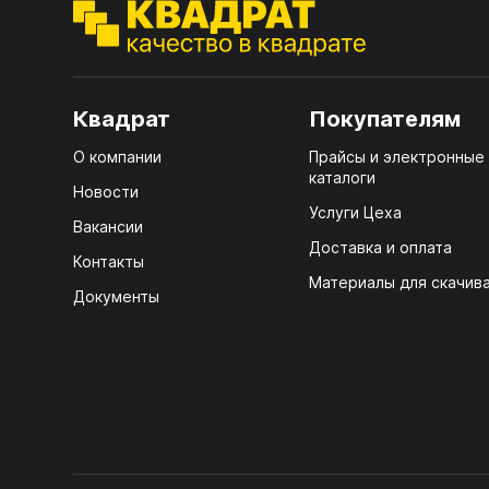
ЭГГ
Деко
Стол
Квадрат
Покупателям
мм
О компании
Прайсы и электронные
Стол
каталоги
кром
Новости
Услуги Цеха
Стол
Вакансии
лаки
Доставка и оплата
Контакты
Материалы для скачив
Стол
Документы
4100
Стол
ЛХД
R3 4
Мебе
07.
Плин
КРЕ