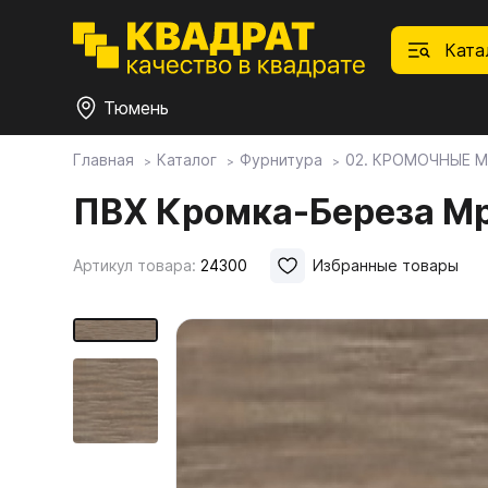
Ката
Тюмень
Главная
Каталог
Фурнитура
02. КРОМОЧНЫЕ 
П
Ф
С
М
Ф
М
ПВХ Кромка-Береза Мр
Плитные материалы
Артикул товара:
24300
Избранные товары
Фурнитура
Дек
01.
Ски
Това
1.1.
Мебе
Столешницы
оста
1.2.
Мой ЭГГЕР
1.3.
1.4.
Фасады
1.5.