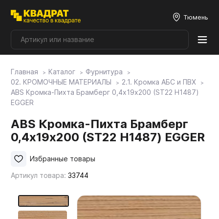
Тюмень
Главная
Каталог
Фурнитура
Плитные материалы
02. КРОМОЧНЫЕ МАТЕРИАЛЫ
2.1. Кромка АБС и ПВХ
ABS Кромка-Пихта Брамберг 0,4х19х200 (ST22 H1487)
EGGER
Фурнитура
ABS Кромка-Пихта Брамберг
0,4х19х200 (ST22 H1487) EGGER
Столешницы
Избранные товары
Мой ЭГГЕР
Артикул товара:
33744
Фасады