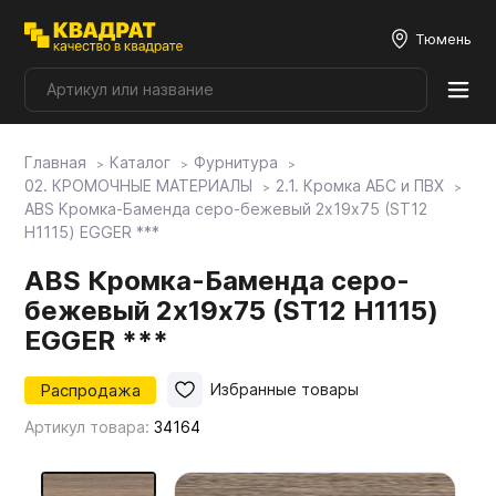
Тюмень
Главная
Каталог
Фурнитура
Плитные материалы
02. КРОМОЧНЫЕ МАТЕРИАЛЫ
2.1. Кромка АБС и ПВХ
ABS Кромка-Баменда серо-бежевый 2х19х75 (ST12
H1115) EGGER ***
Фурнитура
ABS Кромка-Баменда серо-
бежевый 2х19х75 (ST12 H1115)
Столешницы
EGGER ***
Мой ЭГГЕР
Распродажа
Избранные товары
Артикул товара:
34164
Фасады