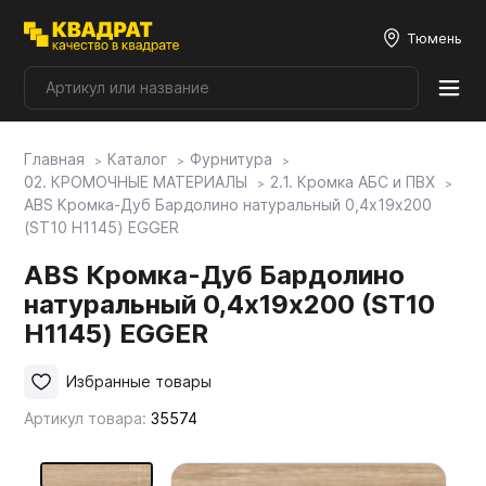
Тюмень
Главная
Каталог
Фурнитура
Плитные материалы
02. КРОМОЧНЫЕ МАТЕРИАЛЫ
2.1. Кромка АБС и ПВХ
ABS Кромка-Дуб Бардолино натуральный 0,4х19х200
(ST10 H1145) EGGER
Фурнитура
ABS Кромка-Дуб Бардолино
натуральный 0,4х19х200 (ST10
Столешницы
H1145) EGGER
Мой ЭГГЕР
Избранные товары
Артикул товара:
35574
Фасады