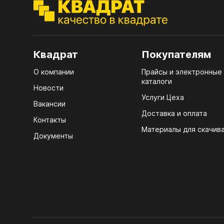
ЭГГ
Деко
Стол
Квадрат
Покупателям
мм
О компании
Прайсы и электронные
Стол
каталоги
кром
Новости
Услуги Цеха
Стол
Вакансии
лаки
Доставка и оплата
Контакты
Материалы для скачив
Стол
Документы
4100
Стол
ЛХД
R3 4
Мебе
07.
Плин
КРЕ