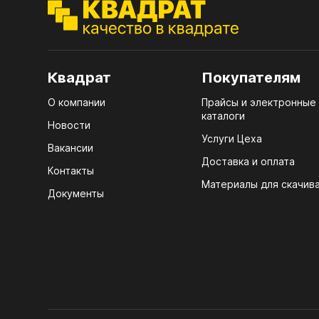
ЭГГ
Деко
Стол
Квадрат
Покупателям
мм
О компании
Прайсы и электронные
Стол
каталоги
кром
Новости
Услуги Цеха
Стол
Вакансии
лаки
Доставка и оплата
Контакты
Материалы для скачив
Стол
Документы
4100
Стол
ЛХД
R3 4
Мебе
07.
Плин
КРЕ