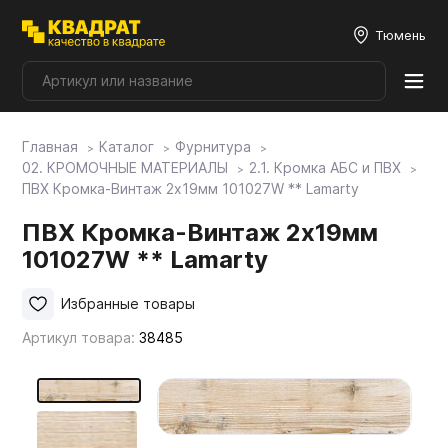
Тюмень
Главная
Каталог
Фурнитура
Плитные материалы
02. КРОМОЧНЫЕ МАТЕРИАЛЫ
2.1. Кромка АБС и ПВХ
ПВХ Кромка-Винтаж 2х19мм 101027W ** Lamarty
Фурнитура
ПВХ Кромка-Винтаж 2х19мм
101027W ** Lamarty
Столешницы
Избранные товары
Артикул товара:
38485
Мой ЭГГЕР
Фасады