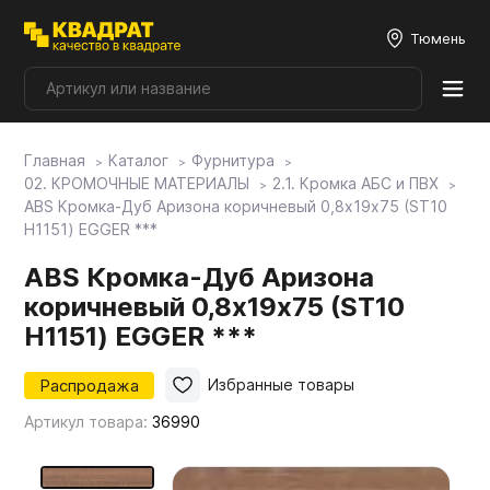
Тюмень
Главная
Каталог
Фурнитура
Плитные материалы
02. КРОМОЧНЫЕ МАТЕРИАЛЫ
2.1. Кромка АБС и ПВХ
ABS Кромка-Дуб Аризона коричневый 0,8х19х75 (ST10
H1151) EGGER ***
Фурнитура
ABS Кромка-Дуб Аризона
коричневый 0,8х19х75 (ST10
Столешницы
H1151) EGGER ***
Мой ЭГГЕР
Распродажа
Избранные товары
Артикул товара:
36990
Фасады