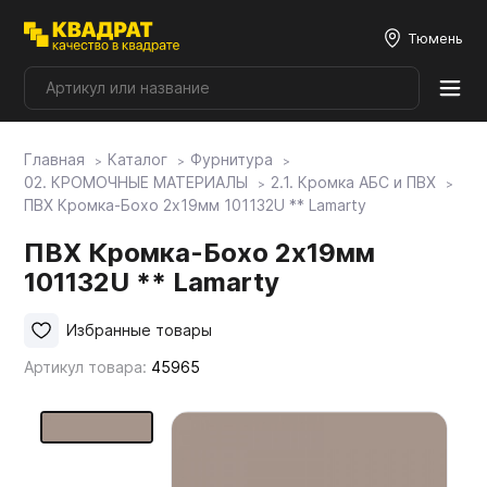
Тюмень
Главная
Каталог
Фурнитура
Плитные материалы
02. КРОМОЧНЫЕ МАТЕРИАЛЫ
2.1. Кромка АБС и ПВХ
ПВХ Кромка-Бохо 2х19мм 101132U ** Lamarty
Фурнитура
ПВХ Кромка-Бохо 2х19мм
101132U ** Lamarty
Столешницы
Избранные товары
Артикул товара:
45965
Мой ЭГГЕР
Фасады