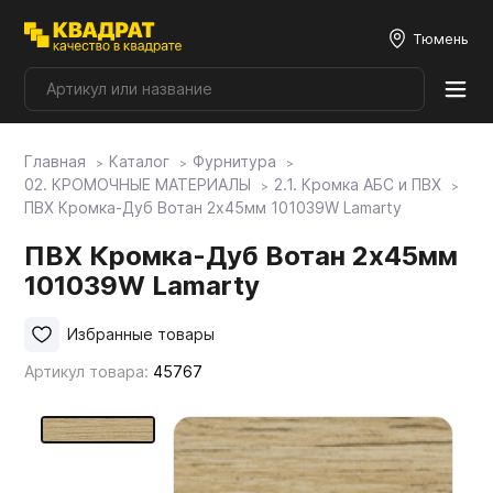
Тюмень
Главная
Каталог
Фурнитура
Плитные материалы
02. КРОМОЧНЫЕ МАТЕРИАЛЫ
2.1. Кромка АБС и ПВХ
ПВХ Кромка-Дуб Вотан 2х45мм 101039W Lamarty
Фурнитура
ПВХ Кромка-Дуб Вотан 2х45мм
101039W Lamarty
Столешницы
Избранные товары
Артикул товара:
45767
Мой ЭГГЕР
Фасады