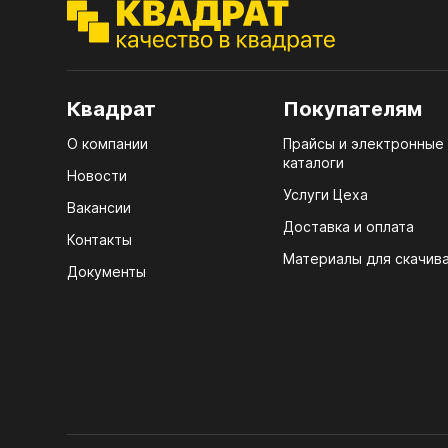
ЭГГ
Деко
Стол
Квадрат
Покупателям
мм
О компании
Прайсы и электронные
Стол
каталоги
кром
Новости
Услуги Цеха
Стол
Вакансии
лаки
Доставка и оплата
Контакты
Материалы для скачив
Стол
Документы
4100
Стол
ЛХД
R3 4
Мебе
07.
Плин
КРЕ