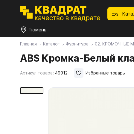
Ката
Тюмень
Главная
Каталог
Фурнитура
02. КРОМОЧНЫЕ 
П
Ф
С
М
Ф
М
ABS Кромка-Белый кла
Плитные материалы
Артикул товара:
49912
Избранные товары
Фурнитура
Дек
01.
Ски
Това
1.1.
Мебе
Столешницы
оста
1.2.
Мой ЭГГЕР
1.3.
1.4.
Фасады
1.5.