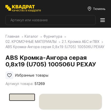
Тюмень
Главная
Каталог
Фурнитура
Плитные материалы
02. КРОМОЧНЫЕ МАТЕРИАЛЫ
2.1. Кромка АБС и ПВХ
ABS Кромка-Ангора серая 0,8х19 (U705) 100506U РЕХАУ
Фурнитура
ABS Кромка-Ангора серая
0,8х19 (U705) 100506U РЕХАУ
Столешницы
Избранные товары
Артикул товара:
51269
Мой ЭГГЕР
Фасады