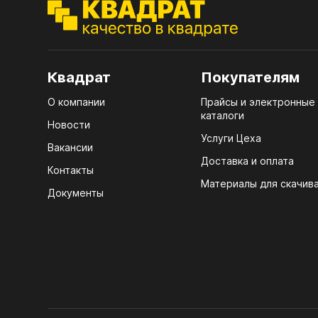
ЭГГ
Деко
Стол
Квадрат
Покупателям
мм
О компании
Прайсы и электронные
Стол
каталоги
кром
Новости
Услуги Цеха
Стол
Вакансии
лаки
Доставка и оплата
Контакты
Материалы для скачив
Стол
Документы
4100
Стол
ЛХД
R3 4
Мебе
07.
Плин
КРЕ